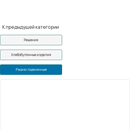
К предыдущей категории
Решения
Хлебобулочные изделия
Ржано-пшеничные