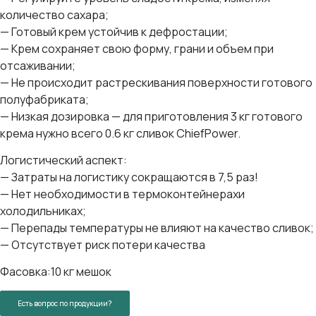
количество сахара;
— Готовый крем устойчив к дефростации;
— Крем сохраняет свою форму, грани и объем при
отсаживании;
— Не происходит растрескивания поверхности готового
полуфабриката;
— Низкая дозировка — для приготовления 3 кг готового
крема нужно всего 0.6 кг сливок ChiefPower.
Логистический аспект:
— Затраты на логистику сокращаются в 7,5 раз!
— Нет необходимости в термоконтейнерахи
холодильниках;
— Перепады температуры не влияют на качество сливок;
— Отсутствует риск потери качества
Фасовка:10 кг мешок
Есть вопрос по продукции?