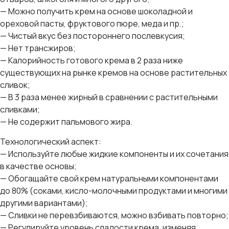
— Можно получить крем на основе шоколадной и
ореховой пасты, фруктового пюре, меда и пр.;
— Чистый вкус без постороннего послевкусия;
— Нет трансжиров;
— Калорийность готового крема в 2 раза ниже
существующих на рынке кремов на основе растительных
сливок;
— В 3 раза менее жирный в сравнении с растительными
сливками;
— Не содержит пальмового жира.
Технологический аспект:
— Используйте любые жидкие компоненты и их сочетания
в качестве основы;
— Обогащайте свой крем натуральными компонентами
до 80% (соками, кисло-молочными продуктами и многими
другими вариантами);
— Сливки не перевзбиваются, можно взбивать повторно;
— Регулируйте уровень сладости крема, изменяя