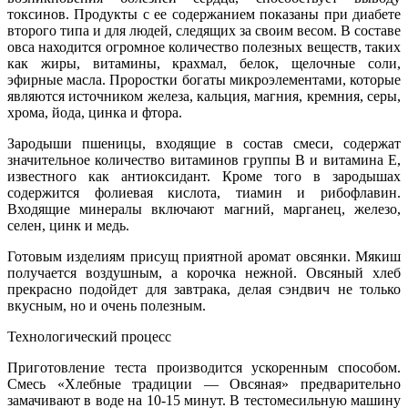
токсинов. Продукты с ее содержанием показаны при диабете
второго типа и для людей, следящих за своим весом. В составе
овса находится огромное количество полезных веществ, таких
как жиры, витамины, крахмал, белок, щелочные соли,
эфирные масла. Проростки богаты микроэлементами, которые
являются источником железа, кальция, магния, кремния, серы,
хрома, йода, цинка и фтора.
Зародыши пшеницы, входящие в состав смеси, содержат
значительное количество витаминов группы В и витамина Е,
известного как антиоксидант. Кроме того в зародышах
содержится фолиевая кислота, тиамин и рибофлавин.
Входящие минералы включают магний, марганец, железо,
селен, цинк и медь.
Готовым изделиям присущ приятной аромат овсянки. Мякиш
получается воздушным, а корочка нежной. Овсяный хлеб
прекрасно подойдет для завтрака, делая сэндвич не только
вкусным, но и очень полезным.
Технологический процесс
Приготовление теста производится ускоренным способом.
Смесь «Хлебные традиции — Овсяная» предварительно
замачивают в воде на 10-15 минут. В тестомесильную машину